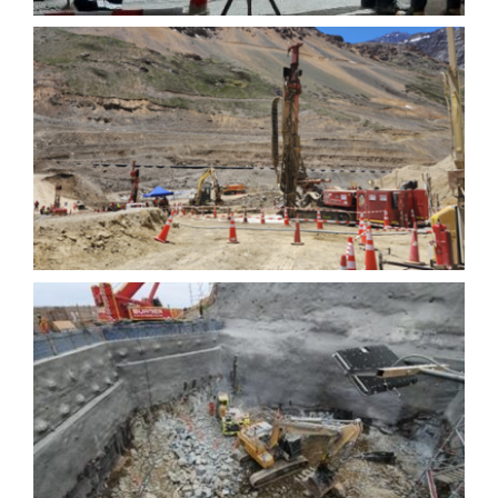
Jet Grouting- CODELCO
Andina
Fortificación en Roca-
Minera los Pelambres.