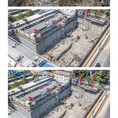
Edificio los Héroes –
Chillán
Pared Moldeada