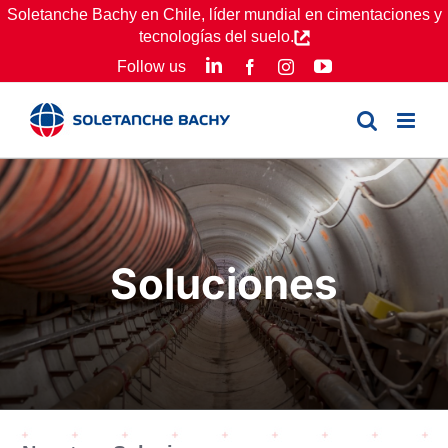
Skip
Soletanche Bachy en Chile, líder mundial en cimentaciones y
tecnologías del suelo.
to
LinkedIn
YouTube
Follow us
Facebook
Instagram
content
Soluciones