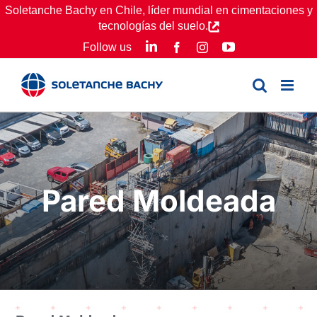
Skip
Soletanche Bachy en Chile, líder mundial en cimentaciones y
tecnologías del suelo.
to
LinkedIn
YouTube
Follow us
Facebook
Instagram
content
Pared Moldeada