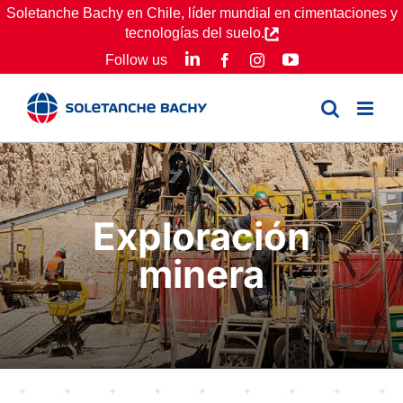
Skip
Soletanche Bachy en Chile, líder mundial en cimentaciones y
tecnologías del suelo.
to
LinkedIn
YouTube
Follow us
Facebook
Instagram
content
Exploración
minera