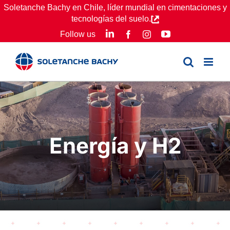
Skip
Soletanche Bachy en Chile, líder mundial en cimentaciones y
tecnologías del suelo.
to
LinkedIn
YouTube
Follow us
Facebook
Instagram
content
Energía y H2