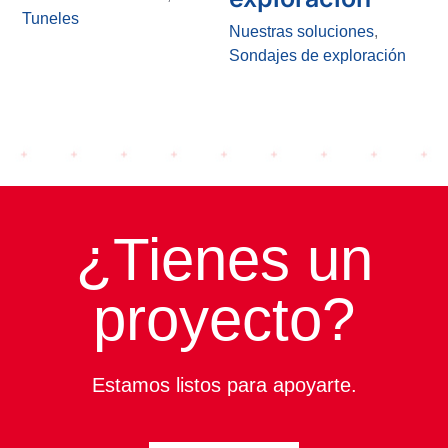
Tuneles
Nuestras soluciones
,
C
Sondajes de exploración
s
¿Tienes un
proyecto?
Estamos listos para apoyarte.