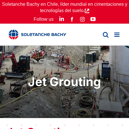
Skip
Soletanche Bachy en Chile, líder mundial en cimentaciones y
tecnologías del suelo.
to
LinkedIn
YouTube
Follow us
Facebook
Instagram
content
Jet Grouting