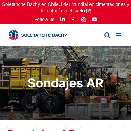
Skip
Soletanche Bachy en Chile, líder mundial en cimentaciones y
tecnologías del suelo.
to
LinkedIn
YouTube
Follow us
Facebook
Instagram
content
Sondajes AR