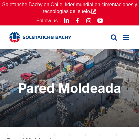
Skip
Soletanche Bachy en Chile, líder mundial en cimentaciones y
tecnologías del suelo.
to
LinkedIn
YouTube
Follow us
Facebook
Instagram
content
Pared Moldeada