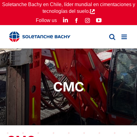
Skip
Soletanche Bachy en Chile, líder mundial en cimentaciones y
tecnologías del suelo.
to
LinkedIn
YouTube
Follow us
Facebook
Instagram
content
CMC