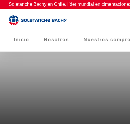
Skip
Soletanche Bachy en Chile, líder mundial en cimentaciones
to
content
Inicio
Nosotros
Nuestros compr