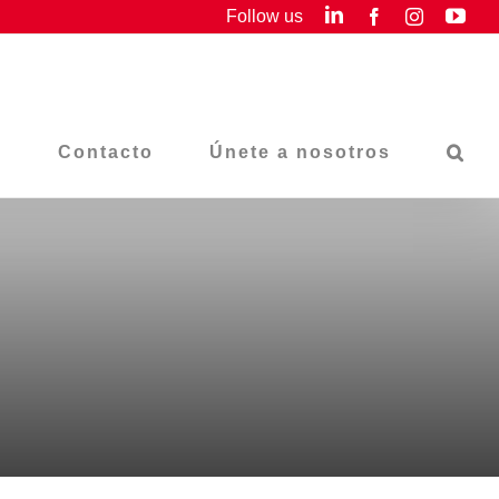
LinkedIn
You
Follow us
Facebook
Instagram
s
Contacto
Únete a nosotros