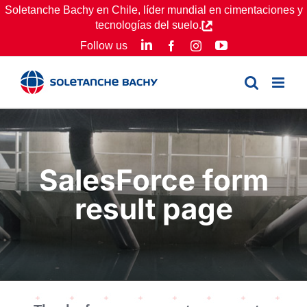
Skip
Soletanche Bachy en Chile, líder mundial en cimentaciones y
tecnologías del suelo.
to
LinkedIn
YouTube
Follow us
Facebook
Instagram
content
SalesForce form
result page