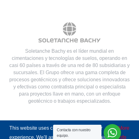
Soletanche Bachy es el líder mundial en
cimentaciones y tecnologías de suelos, operando en
casi 60 países a través de una red de 80 subsidiarias y
sucursales. El Grupo ofrece una gama completa de
procesos geotécnicos y ofrece soluciones innovadoras
y efectivas como contratista principal o especialista
para proyectos llave en mano, con un enfoque
geotécnico o trabajos especializados.
This website uses cookies to improve your
More
Contacta con nuestro
© Copyright
2026 | All Rights Reserved
Soletanche Bachy
equipo.
experience. We'll assume you're ok with this.
info